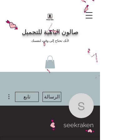
صالون الباهية للتجميل
لأنك تحتاج إلى وقت لنفسك
مزيد
الرسالة
تابع
seekraken
seekraken