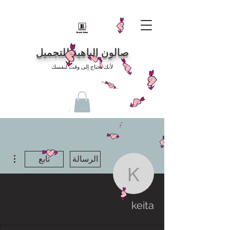
صالون الباهية للتجميل
لأنك تحتاج إلى وقت لنفسك
مزيد
الرسالة
تابع
keita
keita