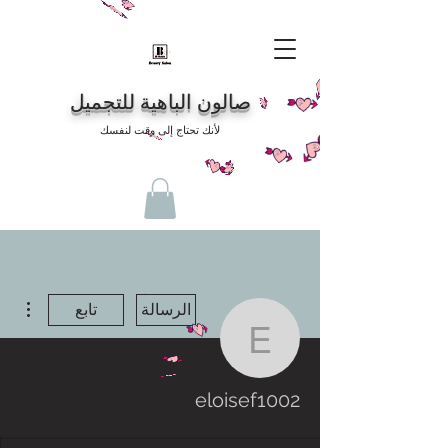
صالون الباهية للتجميل
لأنك تحتاج إلى وقت لنفسك
مزيد
الرسالة
تابع
eloisef1002
eloisef1002