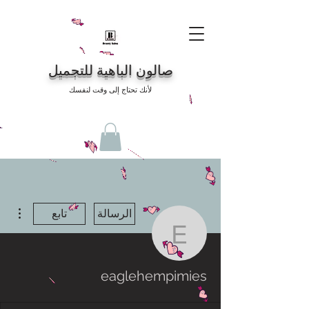
صالون الباهية للتجميل
لأنك تحتاج إلى وقت لنفسك
مزيد
الرسالة
تابع
eaglehempimies
eaglehempimies