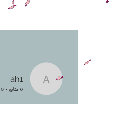
ah1
ah1
0
متابع
0