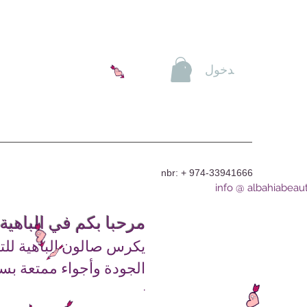
تسجيل الدخول
nbr: + 974-33941666
info @ albahiabeau
مرحبا بكم في الباهية
يكرس صالون الباهية للت
الجودة وأجواء ممتعة بس
.