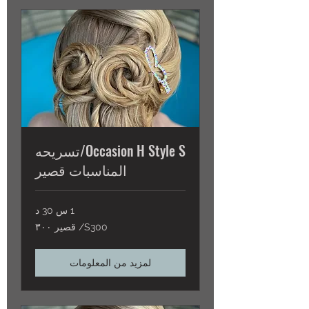
Occasion H Style S/تسريحه
المناسبات قصير
1 س 30 د
S300/
S300/ قصير ٣٠٠
قصير
٣٠٠
لمزيد من المعلومات