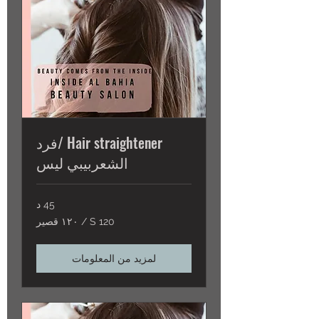
Hair straightener /فرد
الشعربيبي ليس
45 د
S
S 120 / ١٢٠ قصير
120
/
١٢٠
قصير
لمزيد من المعلومات