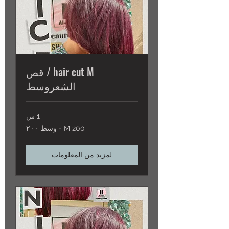
hair cut M / قص
الشعروسط
1 س
M
M 200 - وسط ٢٠٠
200
-
وسط
٢٠٠
لمزيد من المعلومات