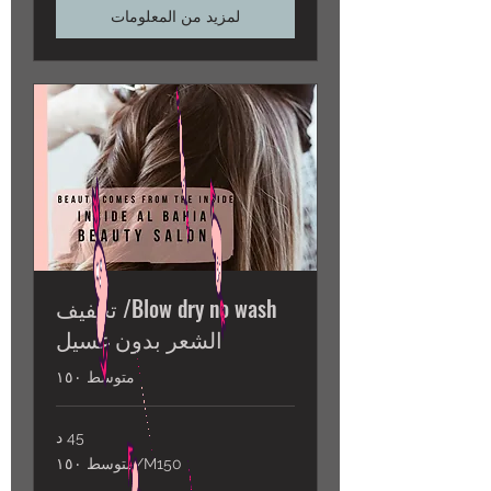
لمزيد من المعلومات
Blow dry no wash/ تجفيف
الشعر بدون غسيل
متوسط ١٥٠
45 د
M150/
M150/متوسط ١٥٠
متوسط
١٥٠