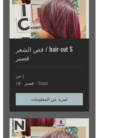
hair cut S / قص الشعر
قصير
1 س
S150
S150 - قصير ١٥٠
-
قصير
١٥٠
لمزيد من المعلومات