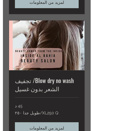
لمزيد من المعلومات
Blow dry no wash/ تجفيف
الشعر بدون غسيل
45 د
XL250
XL250 Q/طويل جدا ٢٥٠
Q/
طويل
جدا
٢٥٠
لمزيد من المعلومات