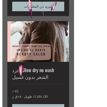
لمزيد من المعلومات
Blow dry no wash/ فرد
الشعر بدون غسيل
45 د
L180
L180 QR/ طويل ١٨٠ق ر
QR/
طويل
١٨٠ق
ر