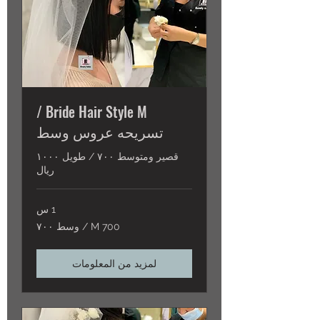
Bride Hair Style M /
تسريحه عروس وسط
قصير ومتوسط ٧٠٠ / طويل ١٠٠٠
ريال
1 س
M
M 700 / وسط ٧٠٠
700
/
وسط
٧٠٠
لمزيد من المعلومات