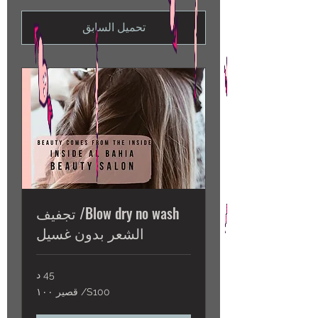
تحميل السابق
Blow dry no wash/ تجفيف
الشعر بدون غسيل
45 د
S100/
S100/ قصير ١٠٠
قصير
١٠٠