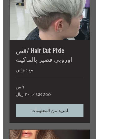
Hair Cut Pixie /قص
اوروبي قصير بالماكينه
مع ديزاين
1 س
200
200 QR /٢٠٠ ريال
QR
/
٢٠٠
ريال
لمزيد من المعلومات