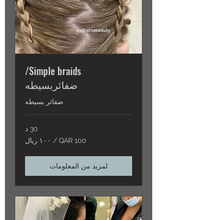
Simple braids/
ضفائربسيطه
ضفائر بسيطه
30 د
100
100 QAR / ١٠٠ ريال
QAR
/
١٠٠
ريال
لمزيد من المعلومات