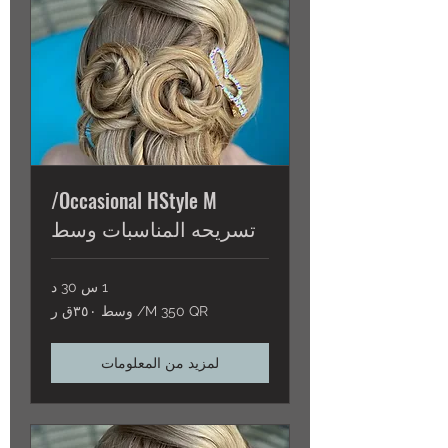
Occasional HStyle M/
تسريحه المناسبات وسط
1 س 30 د
M
M 350 QR/ وسط ٣٥٠ق ر
350
QR/
وسط
٣٥٠ق
ر
لمزيد من المعلومات