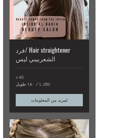
Hair straightener /فرد
الشعربيبي ليس
45 د
L
L 180 / ١٨٠ طويل
180
/
١٨٠
طويل
لمزيد من المعلومات