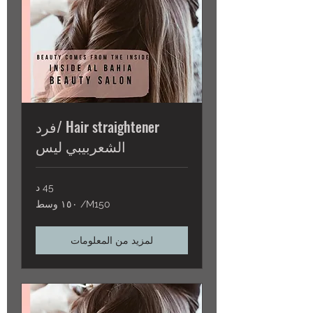
Hair straightener /فرد
الشعربيبي ليس
45 د
M150/
M150/ ١٥٠ وسط
١٥٠
وسط
لمزيد من المعلومات