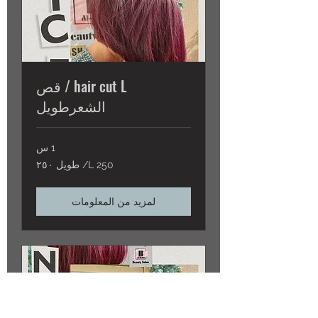
hair cut L / قص
الشعرطويل
1 س
L
L 250/ طويل ٢٥٠
250/
طويل
٢٥٠
لمزيد من المعلومات