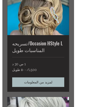
Occasion HStyle L/تسريحه
المناسبات طويل
1 س 30 د
L500/٥٠٠
L500/٥٠٠ طويل
طويل
لمزيد من المعلومات