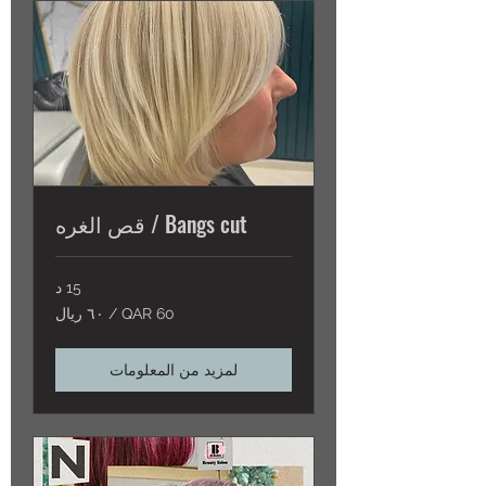
Bangs cut / قص الغره
15 د
60
60 QAR / ٦٠ ريال
QAR
/
٦٠
ريال
لمزيد من المعلومات