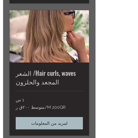
Hair curls, waves/ الشعر
المجعد والحلزون
1 س
M
M 200QR/متوسط ٢٠٠ق ر
200QR/
متوسط
٢٠٠ق
ر
لمزيد من المعلومات