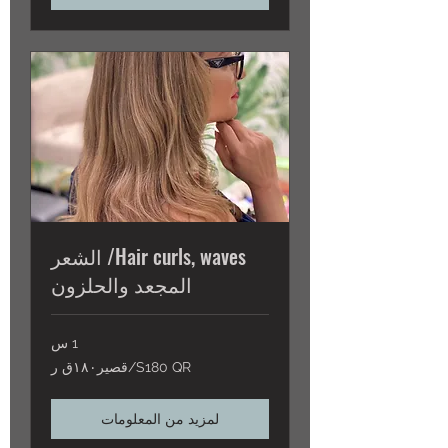
Hair curls, waves/ الشعر
المجعد والحلزون
1 س
S180
S180 QR/قصير١٨٠ق ر
QR/
قصير١٨٠ق
ر
لمزيد من المعلومات