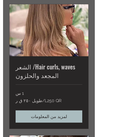
Hair curls, waves/ الشعر
المجعد والحلزون
1 س
L250
L250 QR/طويل ٢٥٠ ق ر
QR/
طويل
٢٥٠
ق
ر
لمزيد من المعلومات