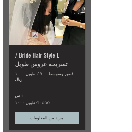
Bride Hair Style L /
تسريحه عروس طويل
قصير ومتوسط ٧٠٠ / طويل ١٠٠٠
ريال
1 س
L1000/
L1000/طويل ١٠٠٠
طويل
١٠٠٠
لمزيد من المعلومات