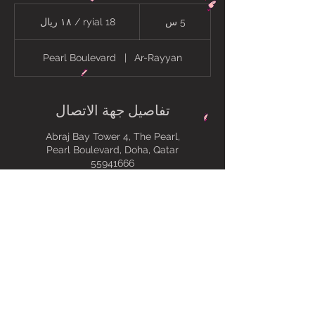
18
ryial
5 س
5
18 ryial / ١٨ ريال
/
١٨
س
ريال
Pearl Boulevard
|
Ar-Rayyan
تفاصيل جهة الاتصال
Abraj Bay Tower 4, The Pearl,
Pearl Boulevard, Doha, Qatar
55941666
Y village, Bu Sidra, Ar-Rayyan,
Qatar