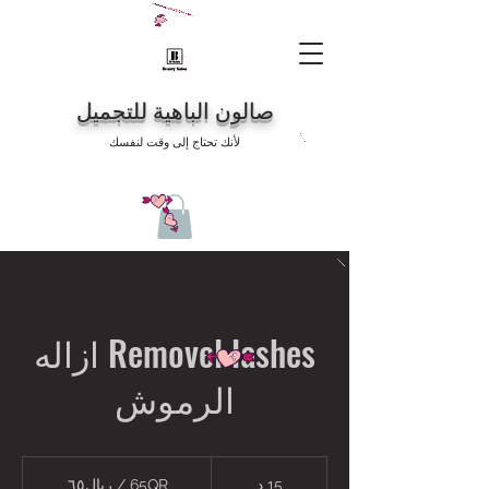
صالون الباهية للتجميل
لأنك تحتاج إلى وقت لنفسك
Removel lashes ازاله
الرموش
65QR
/
15 د
1
65QR / ريال٦٥
ريال٦٥