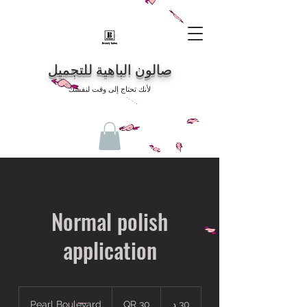
صالون الباهية للتجميل
لأنك تحتاج إلى وقت لنفسك
Normal polish
application
30
QR
30 د
3
30 QR
Pearl Boulevard