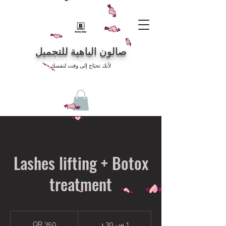
صالون الباهية للتجميل
لأنك تحتاج إلى وقت لنفسك
Lashes lifting + Botox
treatment
350
QR
1 س 30 د
1
350 QR