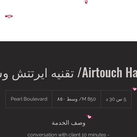
Airtou/ تقنيه ايرتتش وسط
M
850/
5 س 30 د
5
M 850/ وسط ٨٥٠
Pearl Boulevard
وسط
٨٥٠
س
3
وصف الخدمة
0
د