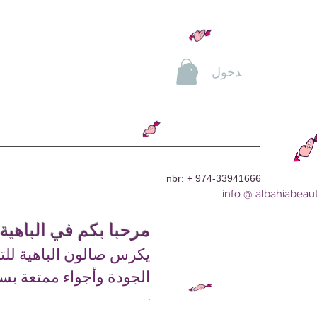
تسجيل الدخول
nbr: + 974-33941666
info @ albahiabeau
مرحبا بكم في الباهية
يكرس صالون الباهية للت
الجودة وأجواء ممتعة بس
.