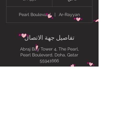
س
Pearl Boulevard
|
Ar-Rayyan
تفاصيل جهة الاتصال
Abraj Bay Tower 4, The Pearl,
Pearl Boulevard, Doha, Qatar
55941666
Y village, Bu Sidra, Ar-Rayyan,
Qatar
سياسة خاصة