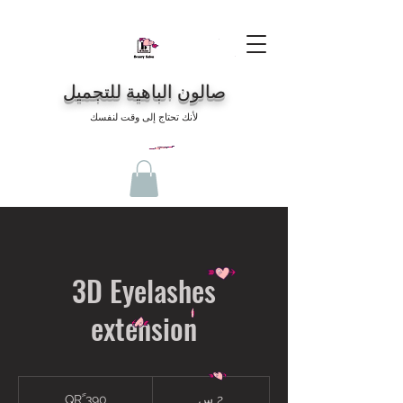
صالون الباهية للتجميل
لأنك تحتاج إلى وقت لنفسك
3D Eyelashes
extension
390
2 س
2
390 ََQR