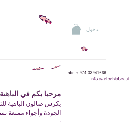
تسجيل الدخول
nbr: + 974-33941666
info @ albahiabeau
مرحبا بكم في الباهية
يكرس صالون الباهية للت
الجودة وأجواء ممتعة بس
.