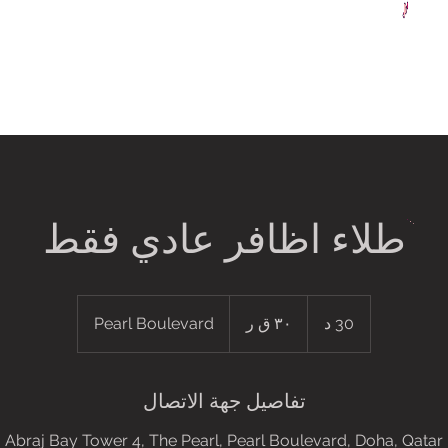
طلاء اظافر عادي فقط
٣٠
ق
30 د
3
٣٠ ق ر
Pearl Boulevard
ر
0
د
تفاصيل جهة الاتصال
Abraj Bay Tower 4, The Pearl, Pearl Boulevard, Doha, Qatar