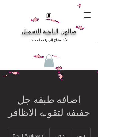
صالون الباهية للتجميل
لأنك تحتاج إلى وقت لنفسك
اضافه طبقه جل
خفيفه لتقويه الاظافر
٨٠
ق
1 س
1
٨٠ ق ر
Pearl Boulevard
ر