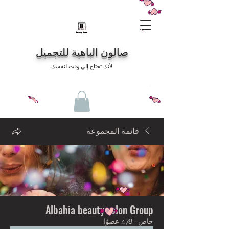
صالون الباهية للتجميل
لأنك تحتاج إلى وقت لنفسك
قائمة المجموعة
Albahia beauty salon Group
خاص
·
478 عضوًا