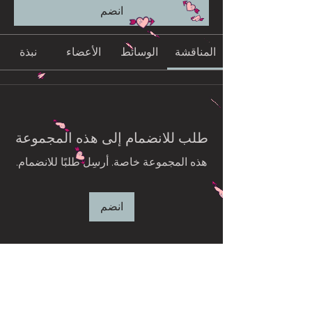
انضم
المناقشة
الوسائط
الأعضاء
نبذة
طلب للانضمام إلى هذه المجموعة
هذه المجموعة خاصة. أرسِل طلبًا للانضمام.
انضم
نبذة
Welcome to the group! You can