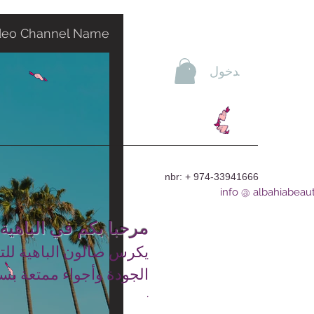
deo Channel Name
تسجيل الدخول
nbr: + 974-33941666
info @ albahiabeau
مرحبا بكم في الباهية
يكرس صالون الباهية للت
الجودة وأجواء ممتعة بس
.