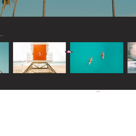
Widget Didn’t Load
Check your internet and refresh
this page.
If that doesn’t work, contact us.