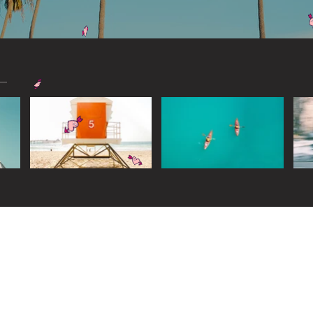
Widget Didn’t Load
Check your internet and refresh
this page.
If that doesn’t work, contact us.