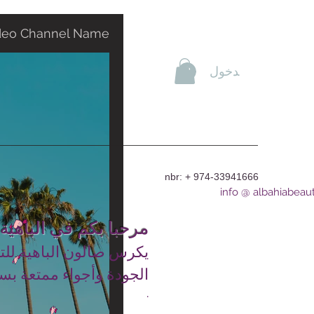
deo Channel Name
تسجيل الدخول
nbr: + 974-33941666
info @ albahiabeau
مرحبا بكم في الباهية
يكرس صالون الباهية للت
الجودة وأجواء ممتعة بس
.