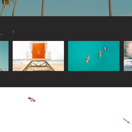
Widget Didn’t Load
Check your internet and refresh
this page.
If that doesn’t work, contact us.