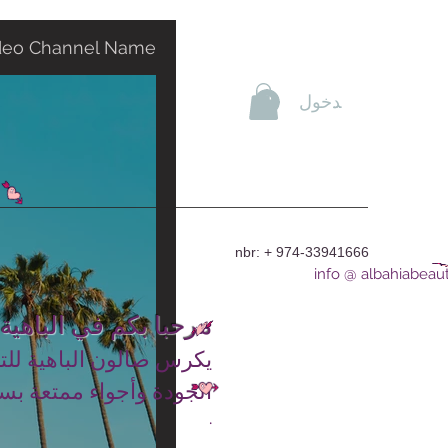
deo Channel Name
تسجيل الدخول
nbr: + 974-33941666
info @ albahiabeau
مرحبا بكم في الباهية
يكرس صالون الباهية للت
الجودة وأجواء ممتعة بس
.